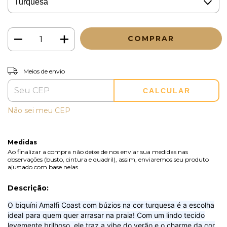
Entregas para o CEP:
ALTERAR CEP
Meios de envio
CALCULAR
Não sei meu CEP
Medidas
Ao finalizar a compra não deixe de nos enviar sua medidas nas
observações (busto, cintura e quadril), assim, enviaremos seu produto
ajustado com base nelas.
Descrição:
O biquíni Amalfi Coast com búzios na cor turquesa é a escolha
ideal para quem quer arrasar na praia! Com um lindo tecido
levemente brilhoso, ele traz a vibe do verão e o charme da cor