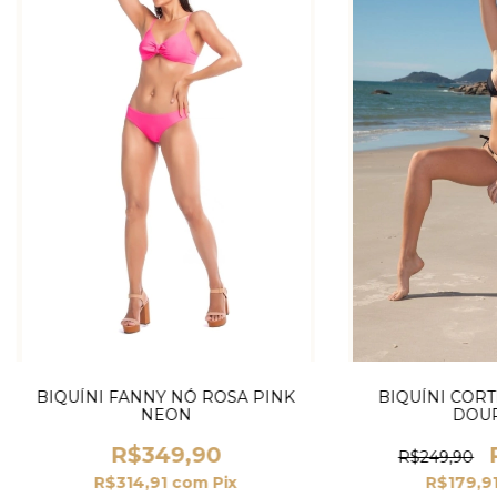
BIQUÍNI FANNY NÓ ROSA PINK
BIQUÍNI CORT
NEON
DOU
R$349,90
R$249,90
R$314,91
com
Pix
R$179,9