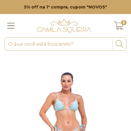
5% off na 1ª compra, cupom "NOVO5"
0