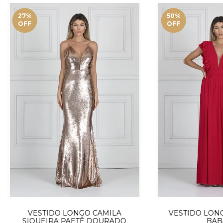
27
%
50
%
OFF
OFF
VESTIDO LONGO CAMILA
VESTIDO LON
SIQUEIRA PAETÊ DOURADO
BAB