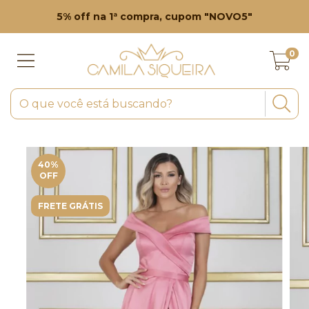
5% off na 1ª compra, cupom "NOVO5"
0
40
%
OFF
FRETE GRÁTIS