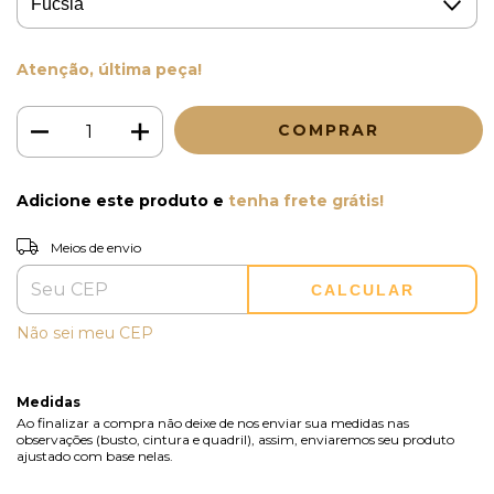
Atenção, última peça!
Adicione este produto e
tenha frete grátis!
Entregas para o CEP:
ALTERAR CEP
Meios de envio
CALCULAR
Não sei meu CEP
Medidas
Ao finalizar a compra não deixe de nos enviar sua medidas nas
observações (busto, cintura e quadril), assim, enviaremos seu produto
ajustado com base nelas.