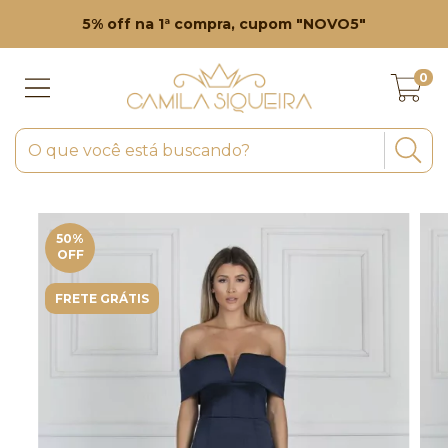
5% off na 1ª compra, cupom "NOVO5"
0
50
%
OFF
FRETE GRÁTIS