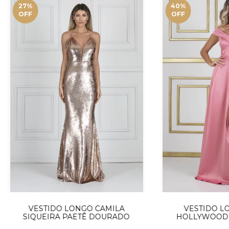
27
%
40
%
OFF
OFF
VESTIDO LONGO CAMILA
VESTIDO L
SIQUEIRA PAETÊ DOURADO
HOLLYWOOD 