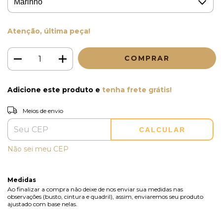
Atenção, última peça!
Adicione este produto e
tenha frete grátis!
Entregas para o CEP:
ALTERAR CEP
Meios de envio
CALCULAR
Não sei meu CEP
Medidas
Ao finalizar a compra não deixe de nos enviar sua medidas nas
observações (busto, cintura e quadril), assim, enviaremos seu produto
ajustado com base nelas.