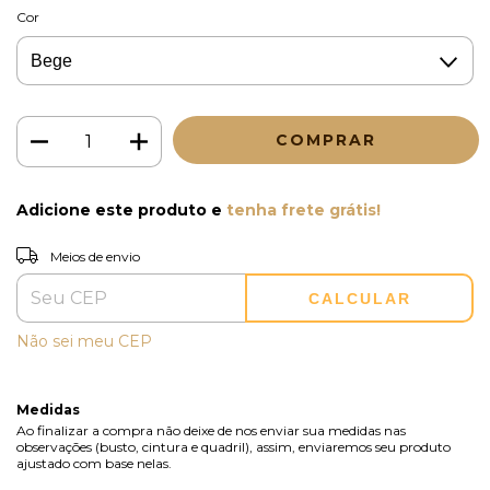
Cor
Adicione este produto e
tenha frete grátis!
Entregas para o CEP:
ALTERAR CEP
Meios de envio
CALCULAR
Não sei meu CEP
Medidas
Ao finalizar a compra não deixe de nos enviar sua medidas nas
observações (busto, cintura e quadril), assim, enviaremos seu produto
ajustado com base nelas.