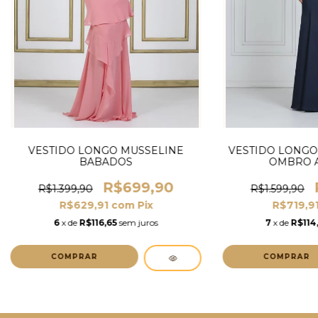
VESTIDO LONGO MUSSELINE
VESTIDO LONGO 
BABADOS
OMBRO 
R$699,90
R$1.399,90
R$1.599,90
R$629,91
com
Pix
R$719,9
6
x de
R$116,65
sem juros
7
x de
R$114
COMPRAR
COMPRAR