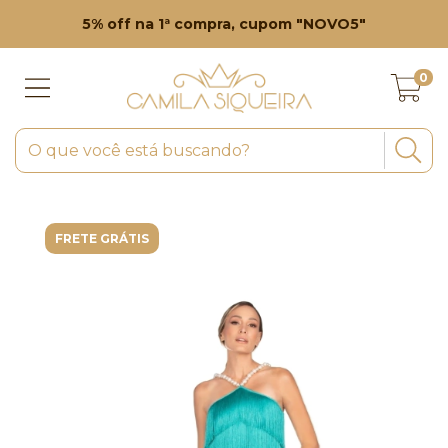
5% off na 1ª compra, cupom "NOVO5"
0
FRETE GRÁTIS